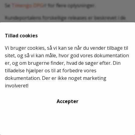
g
Se
Timengo DPG
for flere oplysninger.
MitID Erhverv
Release 7.0.115
Release 6.58.0
Kundeportalens forskellige releases er beskrevet i de
CPR/Datafordeler
Release 6.13.22
Release 6.46.0
følgende afsnit.
Tillad cookies
2026-05-29
CVR
Release 6.10.4
Release 6.32.0
Vi bruger cookies, så vi kan se når du vender tilbage til
Release 6.1.49
sitet, og så vi kan måle, hvor god vores dokumentation
er, og om brugerne finder, hvad de søger efter. Din
Release 6.1.27
tilladelse hjælper os til at forbedre vores
dokumentation. Der er ikke noget marketing
involveret!
Accepter
Administrer indstillinger
Copyright © 2026 TIMENGO DPG. Alle rettigheder forbeholdes.
Website:
TIMENGO DPG