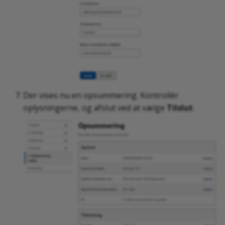
Der vises nu en opsummering. Kontrollér
oplysningerne, og afslut ved at vælge
Tilslut
: