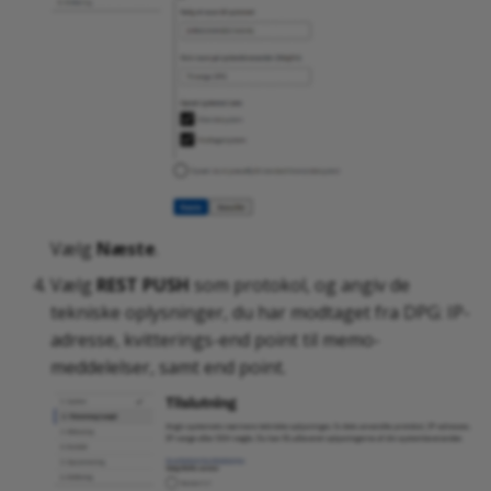
Vælg
Næste
.
Vælg
REST PUSH
som protokol, og angiv de
tekniske oplysninger, du har modtaget fra DPG: IP-
adresse, kvitterings-end point til memo-
meddelelser, samt end point.