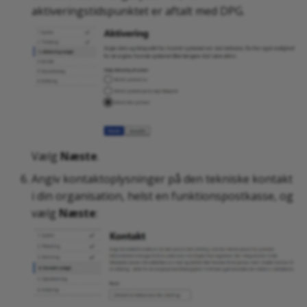
aktiveringstidspunktet er aftalt med DPG.
Vælg
Næste
.
Angiv kontaktoplysninger på den tekniske kontakt
i din organisation, helst en funktionspostkasse, og
vælg
Næste
: