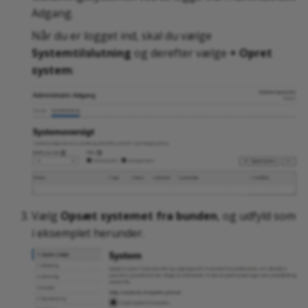
Adgang.
Når du er logget ind, skal du vælge
Systemtilslutning
og derefter vælge
+ Opret
system
:
Vælg
Opsæt systemet fra bunden
, og udfyld som
i eksemplet herunder.