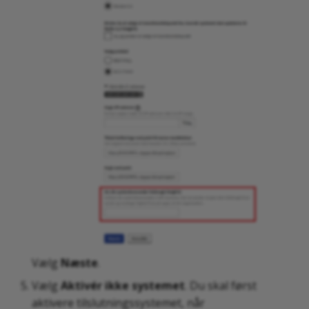
Vælg
Næste
.
Vælg
Aktivér ikke systemet
. Du skal først
aktivere tilslutningssystemet, når