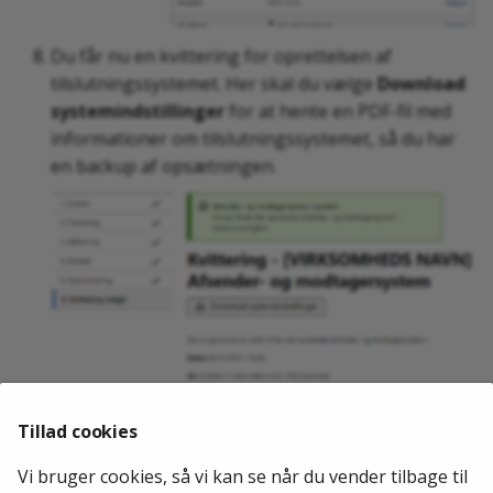
Du får nu en kvittering for oprettelsen af
tilslutningssystemet. Her skal du vælge
Download
systemindstillinger
for at hente en PDF-fil med
informationer om tilslutningssystemet, så du har
en backup af opsætningen.
Tillad cookies
PDF-filen skal du sende retur til os i den åbne sag,
Vi bruger cookies, så vi kan se når du vender tilbage til
så vi kan færdiggøre konfigurationen af DPG, og I