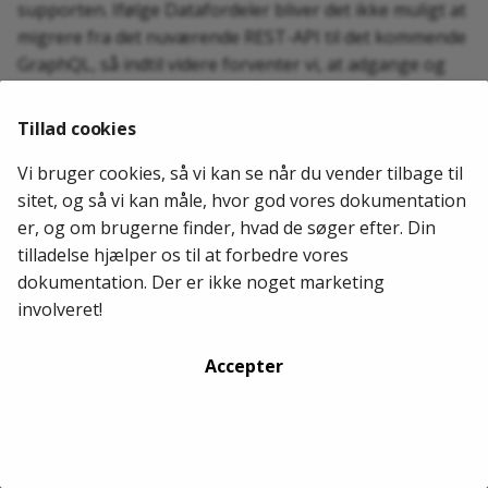
supporten. Ifølge Datafordeler bliver det ikke muligt at
g
Release 7.0.115
Release 6.58.0
migrere fra det nuværende REST-API til det kommende
GraphQL, så indtil videre forventer vi, at adgange og
Release 6.13.22
Release 6.46.0
opsætninger skal oprettes på ny.
Tillad cookies
DPG-løsningen vil blive gjort klar til det nye GraphQL-
Release 6.10.4
Release 6.32.0
API, ligesom vi som vanligt også vil skrive vejledninger
Vi bruger cookies, så vi kan se når du vender tilbage til
til adgang til og opsætning af CPR/Datafordeler
Release 6.1.49
sitet, og så vi kan måle, hvor god vores dokumentation
GraphQL.
er, og om brugerne finder, hvad de søger efter. Din
Release 6.1.27
tilladelse hjælper os til at forbedre vores
2026-05-29
dokumentation. Der er ikke noget marketing
involveret!
Accepter
Administrer indstillinger
Copyright © 2026 TIMENGO DPG. Alle rettigheder forbeholdes.
Website:
TIMENGO DPG